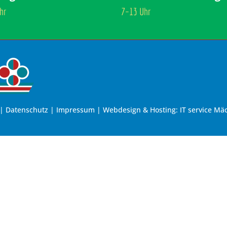
hr
7–13 Uhr
|
Datenschutz
|
Impressum
| Webdesign & Hosting:
IT service Mä