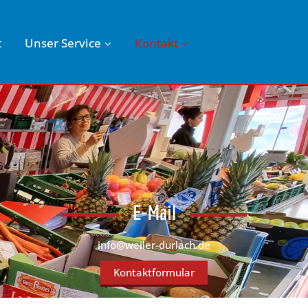
t
Unser Service
Kontakt
E-Mail
info@weiler-durlach.de
Kontaktformular