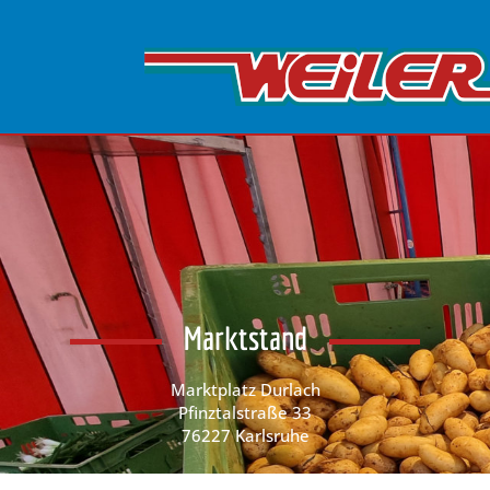
Marktstand
Marktplatz Durlach
Pfinztalstraße 33
76227 Karlsruhe