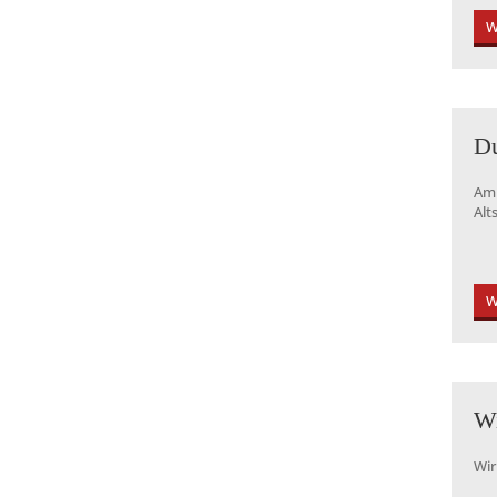
W
Du
Am 
Alt
W
Wi
Wir