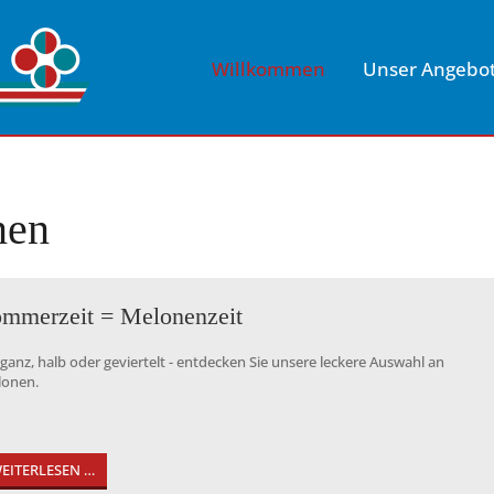
Willkommen
Unser Angebo
nen
mmerzeit = Melonenzeit
ganz, halb oder geviertelt - entdecken Sie unsere leckere Auswahl an
onen.
EITERLESEN …