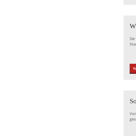
Wi
Sie
Sta
W
S
Von
ges