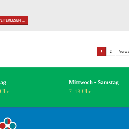
EITERLESEN …
2
Vorwä
1
ag
Mittwoch - Samstag
 Uhr
7–13 Uhr